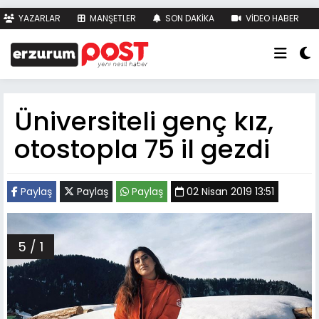
YAZARLAR
MANŞETLER
SON DAKİKA
VİDEO HABER
FOTO HABER
KÜNYE
İLETİŞİM
Üniversiteli genç kız,
otostopla 75 il gezdi
Paylaş
Paylaş
Paylaş
02 Nisan 2019 13:51
5 / 1