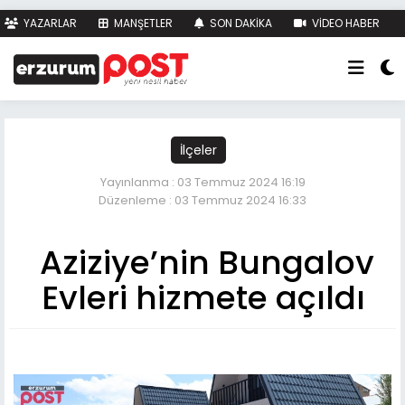
YAZARLAR
MANŞETLER
SON DAKİKA
VİDEO HABER
FOTO HABER
KÜNYE
İLETİŞİM
İlçeler
Yayınlanma : 03 Temmuz 2024 16:19
Düzenleme : 03 Temmuz 2024 16:33
Aziziye’nin Bungalov
Evleri hizmete açıldı