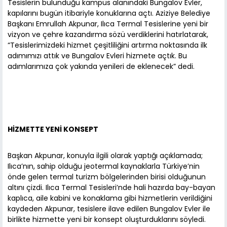
Tesislerin bulunduğu kampüs alanındaki Bungalov Evler,
kapılarını bugün itibariyle konuklarına açtı. Aziziye Belediye
Başkanı Emrullah Akpunar, Ilıca Termal Tesislerine yeni bir
vizyon ve çehre kazandırma sözü verdiklerini hatırlatarak,
“Tesislerimizdeki hizmet çeşitliliğini artırma noktasında ilk
adımımızı attık ve Bungalov Evleri hizmete açtık. Bu
adımlarımıza çok yakında yenileri de eklenecek” dedi.
HİZMETTE YENİ KONSEPT
Başkan Akpunar, konuyla ilgili olarak yaptığı açıklamada;
Ilıca’nın, sahip olduğu jeotermal kaynaklarla Türkiye’nin
önde gelen termal turizm bölgelerinden birisi olduğunun
altını çizdi. Ilıca Termal Tesisleri’nde hali hazırda bay-bayan
kaplıca, aile kabini ve konaklama gibi hizmetlerin verildiğini
kaydeden Akpunar, tesislere ilave edilen Bungalov Evler ile
birlikte hizmette yeni bir konsept oluşturduklarını söyledi.