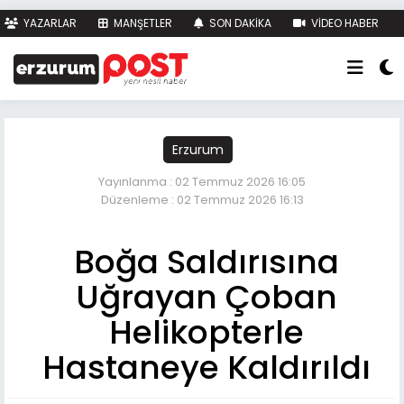
YAZARLAR
MANŞETLER
SON DAKİKA
VİDEO HABER
FOTO HABER
KÜNYE
İLETİŞİM
Erzurum
Yayınlanma : 02 Temmuz 2026 16:05
Düzenleme : 02 Temmuz 2026 16:13
Boğa Saldırısına
Uğrayan Çoban
Helikopterle
Hastaneye Kaldırıldı