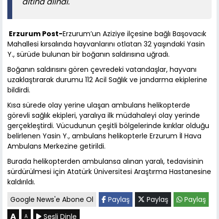
altına alındı.
Erzurum Post-
Erzurum’un Aziziye ilçesine bağlı Başovacık
Mahallesi kırsalında hayvanlarını otlatan 32 yaşındaki Yasin
Y., sürüde bulunan bir boğanın saldırısına uğradı.
Boğanın saldırısını gören çevredeki vatandaşlar, hayvanı
uzaklaştırarak durumu 112 Acil Sağlık ve jandarma ekiplerine
bildirdi.
Kısa sürede olay yerine ulaşan ambulans helikopterde
görevli sağlık ekipleri, yaralıya ilk müdahaleyi olay yerinde
gerçekleştirdi. Vücudunun çeşitli bölgelerinde kırıklar olduğu
belirlenen Yasin Y., ambulans helikopterle Erzurum İl Hava
Ambulans Merkezine getirildi.
Burada helikopterden ambulansa alınan yaralı, tedavisinin
sürdürülmesi için Atatürk Üniversitesi Araştırma Hastanesine
kaldırıldı.
Google News'e Abone Ol
Paylaş
Paylaş
Paylaş
A
Sesli Dinle
A