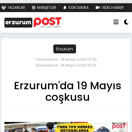
YAZARLAR
MANŞETLER
SON DAKİKA
VİDEO HABER
FOTO HABER
KÜNYE
İLETİŞİM
Erzurum
Yayınlanma : 19 Mayıs 2026 14:39
Düzenleme : 19 Mayıs 2026 15:03
Erzurum'da 19 Mayıs
coşkusu