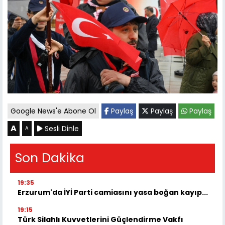
Google News'e Abone Ol
Paylaş
Paylaş
Paylaş
A
Sesli Dinle
A
Son Dakika
19:35
Erzurum'da İYİ Parti camiasını yasa boğan kayıp...
19:15
Türk Silahlı Kuvvetlerini Güçlendirme Vakfı