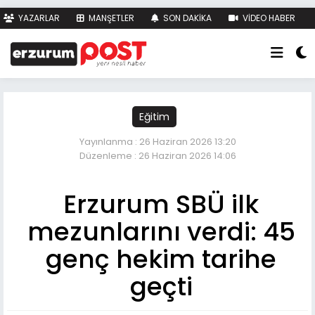
YAZARLAR
MANŞETLER
SON DAKİKA
VİDEO HABER
FOTO HABER
KÜNYE
İLETİŞİM
Eğitim
Yayınlanma : 26 Haziran 2026 13:20
Düzenleme : 26 Haziran 2026 14:06
Erzurum SBÜ ilk
mezunlarını verdi: 45
genç hekim tarihe
geçti