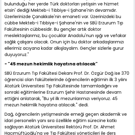
bulunduğu her yerde Türk doktorları yetişsin ve hizmet
etsin' dediği Mekteb-i Tıbbiye-i Şahane'nin devamıdır.
Üzerlerinizde Çanakkale'nin emaneti var. Üzerinizdeki bu
cübbe Mekteb-i Tıbbiye-i Şahane'nin ve SBÜ Erzurum Tıp
Fakültesinin cübbesidir. Bu gençler artık doktor
meslektaşlarımız, bu çocuklar Anadolu'nun ışığı ve vefakar
sağlık çalışanı olacak. Onun için bu doktor arkadaşlarımızı
ellerimiz acıyana kadar alkışlayalım. Gençler sizlerle gurur
duyuyoruz."
- "45 mezun hekimlik hayatına atılacak"
SBÜ Erzurum Tıp Fakültesi Dekanı Prof. Dr. Özgür Dağ ise 370
öğrencisi olan fakültelerinde öğrencilerin eğitimin ilk 3 yılını
Atatürk Üniversitesi Tıp Fakültesinde tamamladığını ve
sonraki eğitimlerine Erzurum Şehir Hastanesinde devam
ettiğini anlatarak, "Bu yıl ilk mezunlarımızı veriyoruz. 45
mezun hekimlik hayatına atılacak." dedi.
Dağ, öğrencilerin yetişmesinde emeği geçen akademik ve
idari personelin yanı sıra özellikle eğitim sürecine katkı
sağlayan Atatürk Üniversitesi Rektörü Prof. Dr. Ahmet
Hacımüftüoğlu'na ve Tıp Fakültesi yöneticileri ile ders