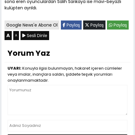
sona eren oyunculardan Salih Sarıkaya ise mavi-beyazlı
kulüpten ayrıldı.
Google News'e Abone Ol
Paylaş
Paylaş
Paylaş
A
Sesli Dinle
A
Yorum Yaz
UYARI:
Konuyla ilgisi bulunmayan, hakaret içeren cümleler
veya imalar, inançlara saldırı, şiddete teşvik yorumları
onaylanmamaktadır.