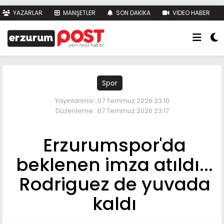
YAZARLAR
MANŞETLER
SON DAKİKA
VİDEO HABER
FOTO HABER
KÜNYE
İLETİŞİM
Spor
Yayınlanma : 07 Temmuz 2026 23:10
Düzenleme : 07 Temmuz 2026 23:17
Erzurumspor'da
beklenen imza atıldı...
Rodriguez de yuvada
kaldı