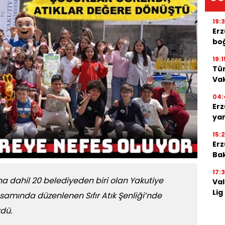
19:
Erz
boğ
19:1
Tür
Vak
04:
Erz
yan
15:
Erz
Bak
17:
na dahil 20 belediyeden biri olan Yakutiye
Val
Lig
samında düzenlenen Sıfır Atık Şenliği’nde
rdü.