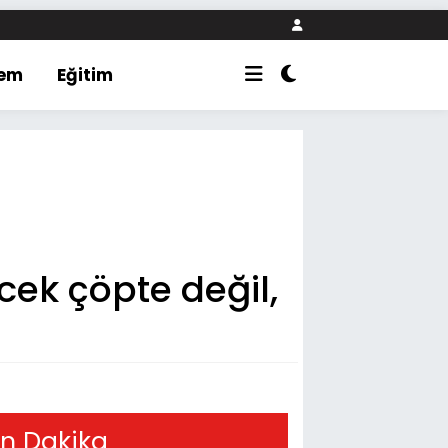
em
Eğitim
cek çöpte değil,
n Dakika