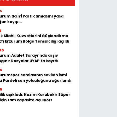
35
urum'da İYİ Parti camiasını yasa
an kayıp...
5
k Silahlı Kuvvetlerini Güçlendirme
fı Erzurum Bölge Temsilciliği açıldı
40
urum Adalet Sarayı'nda arşiv
gını: Dosyalar UYAP'ta kayıtlı
26
urumspor camiasının sevilen ismi
i Pardeli son yolculuğuna uğurlandı
35
ilik açıkladı: Kazım Karabekir Süper
 için tam kapasite açılıyor!