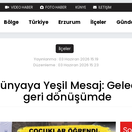
VİDEO HABER
FOTO HABER
KÜNYE
İLETİŞİM
Bölge
Türkiye
Erzurum
İlçeler
Günd
İlçeler
Yayınlanma : 03 Haziran 2026 15:19
Düzenleme : 03 Haziran 2026 15:23
ünyaya Yeşil Mesaj: Gele
geri dönüşümde
So