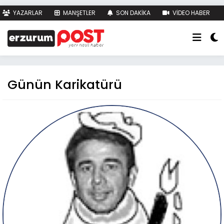
YAZARLAR
MANŞETLER
SON DAKİKA
VİDEO HABER
FOTO HABER
KÜNYE
İLETİŞİM
Günün Karikatürü