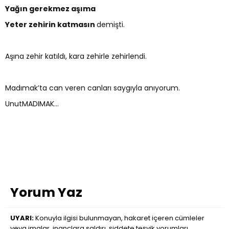
Yağın gerekmez aşıma
Yeter zehirin katmasın
demişti.
Aşına zehir katıldı, kara zehirle zehirlendi.
Madımak’ta can veren canları saygıyla anıyorum.
UnutMADIMAK…
Yorum Yaz
UYARI:
Konuyla ilgisi bulunmayan, hakaret içeren cümleler
veya imalar, inançlara saldırı, şiddete teşvik yorumları