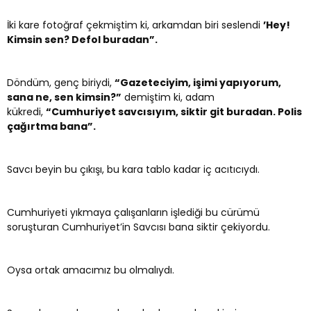
İki kare fotoğraf çekmiştim ki, arkamdan biri seslendi
’Hey!
Kimsin sen? Defol buradan”.
Döndüm, genç biriydi,
“Gazeteciyim, işimi yapıyorum,
sana ne, sen kimsin?”
demiştim ki, adam
kükredi,
“Cumhuriyet savcısıyım, siktir git buradan. Polis
çağırtma bana”.
Savcı beyin bu çıkışı, bu kara tablo kadar iç acıtıcıydı.
Cumhuriyeti yıkmaya çalışanların işlediği bu cürümü
soruşturan Cumhuriyet’in Savcısı bana siktir çekiyordu.
Oysa ortak amacımız bu olmalıydı.