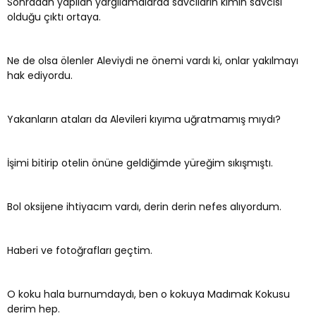
Sonradan yapılan yargılamalarda savcıların kimin savcısı
olduğu çıktı ortaya.
Ne de olsa ölenler Aleviydi ne önemi vardı ki, onlar yakılmayı
hak ediyordu.
Yakanların ataları da Alevileri kıyıma uğratmamış mıydı?
İşimi bitirip otelin önüne geldiğimde yüreğim sıkışmıştı.
Bol oksijene ihtiyacım vardı, derin derin nefes alıyordum.
Haberi ve fotoğrafları geçtim.
O koku hala burnumdaydı, ben o kokuya Madımak Kokusu
derim hep.