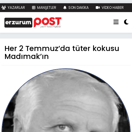
YAZARLAR
MANŞETLER
SON DAKİKA
VİDEO HABER
FOTO HABER
KÜNYE
İLETİŞİM
Her 2 Temmuz’da tüter kokusu
Madımak’ın