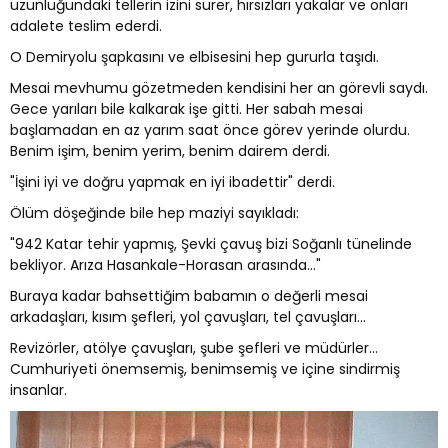
uzunluğundaki tellerin izini sürer, hırsızları yakalar ve onları
adalete teslim ederdi.
O Demiryolu şapkasını ve elbisesini hep gururla taşıdı.
Mesai mevhumu gözetmeden kendisini her an görevli saydı.
Gece yarıları bile kalkarak işe gitti. Her sabah mesai
başlamadan en az yarım saat önce görev yerinde olurdu.
Benim işim, benim yerim, benim dairem derdi.
"İşini iyi ve doğru yapmak en iyi ibadettir" derdi.
Ölüm döşeğinde bile hep maziyi sayıkladı:
"942 Katar tehir yapmış, Şevki çavuş bizi Soğanlı tünelinde
bekliyor. Arıza Hasankale-Horasan arasında..."
Buraya kadar bahsettiğim babamın o değerli mesai
arkadaşları, kısım şefleri, yol çavuşları, tel çavuşları...
Revizörler, atölye çavuşları, şube şefleri ve müdürler...
Cumhuriyeti önemsemiş, benimsemiş ve içine sindirmiş
insanlar.