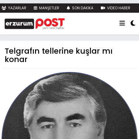
YAZARLAR
MANŞETLER
SON DAKİKA
VİDEO HABER
FOTO HABER
KÜNYE
İLETİŞİM
Telgrafın tellerine kuşlar mı
konar