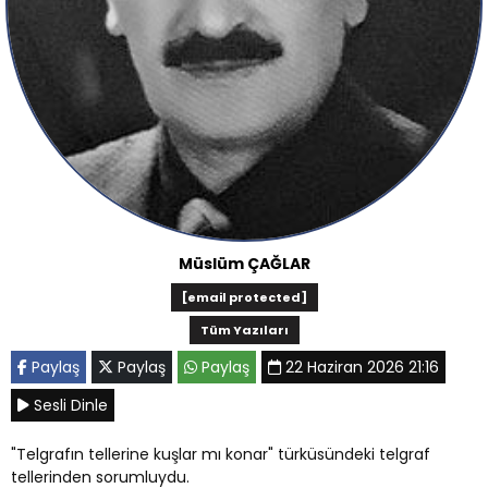
Müslüm ÇAĞLAR
[email protected]
Tüm Yazıları
Paylaş
Paylaş
Paylaş
22 Haziran 2026 21:16
Sesli Dinle
"Telgrafın tellerine kuşlar mı konar" türküsündeki telgraf
tellerinden sorumluydu.