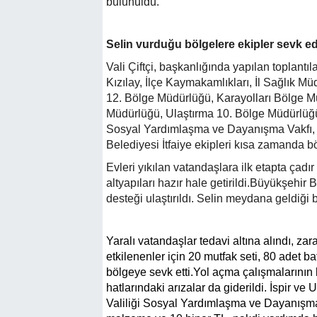
bulunuldu.
Selin vurduğu bölgelere ekipler sevk ed
Vali Çiftçi, başkanlığında yapılan toplant
Kızılay, İlçe Kaymakamlıkları, İl Sağlık M
12. Bölge Müdürlüğü, Karayolları Bölge Müd
Müdürlüğü, Ulaştırma 10. Bölge Müdürlüğü
Sosyal Yardımlaşma ve Dayanışma Vakfı, D
Belediyesi İtfaiye ekipleri kısa zamanda bö
Evleri yıkılan vatandaşlara ilk etapta çadı
altyapıları hazır hale getirildi.Büyükşehir
desteği ulaştırıldı. Selin meydana geldiği 
Yaralı vatandaşlar tedavi altına alındı, za
etkilenenler için 20 mutfak seti, 80 adet b
bölgeye sevk etti.Yol açma çalışmalarının
hatlarındaki arızalar da giderildi. İspir v
Valiliği Sosyal Yardımlaşma ve Dayanışma Va