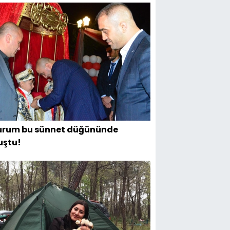
urum bu sünnet düğününde
uştu!