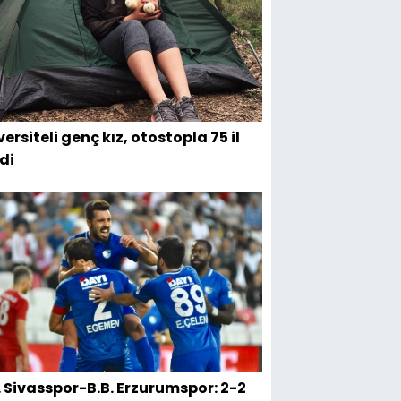
ersiteli genç kız, otostopla 75 il
di
. Sivasspor-B.B. Erzurumspor: 2-2