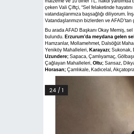
malzeme ve 10 biner TL. nakdi yardımda 
çeken Vali Çiftçi, “Sel felaketinde hayatın
vatandaşlarımıza başsağlığı diliyorum. İnşa
Vatandaşlarımızın bizlerden ve AFAD’tan ge
Bu arada AFAD Başkanı Okay Memiş, sel fe
bulundu.
Erzurum’da meydana gelen sell
Hamzanlar, Mollamehmet, Dalsöğüt Mahall
Yeniköy Mahalleleri,
Karayazı;
Sukonak, D
Uzundere;
Sapaca, Çamlıyamaç, Gölbaşı, C
Çağlayan Mahalleleri,
Oltu;
Sarısaz, Dikya
Horasan;
Çamlıkale, Kadıcelal, Akçatopra
24 / 1