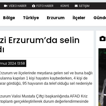
VİDEO HABER
FOTO HABER
KÜNYE
İLETİŞİM
Bölge
Türkiye
Erzurum
İlçeler
Günd
zi Erzurum’da selin
dı
muz 2024 13:58
 Erzurum ve ilçelerinde meydana gelen sel ve buna bağlı
larına kapılan 1 kişi hayatını kaybederken, 4 kişi de
 zarar gördüğü, 95 hayvanın da telef olduğu sel nedeniyle
zurum Valisi Mustafa Çiftçi başkanlığında AFAD Kriz
ir toplantı gerçekleştirilerek durum değerlendirmesinde