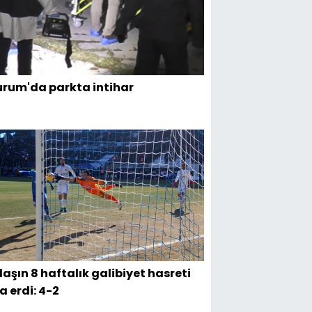
urum'da parkta intihar
aşın 8 haftalık galibiyet hasreti
a erdi: 4-2