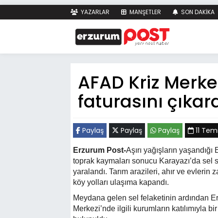
YAZARLAR
MANŞETLER
SON DAKİKA
AFAD Kriz Merke
faturasını çıkar
Paylaş
Paylaş
Paylaş
11 Tem
Erzurum Post-
Aşırı yağışların yaşandığı
toprak kaymaları sonucu Karayazı’da sel su
yaralandı. Tarım arazileri, ahır ve evlerin
köy yolları ulaşıma kapandı.
Meydana gelen sel felaketinin ardından Er
Merkezi’nde ilgili kurumların katılımıyla b