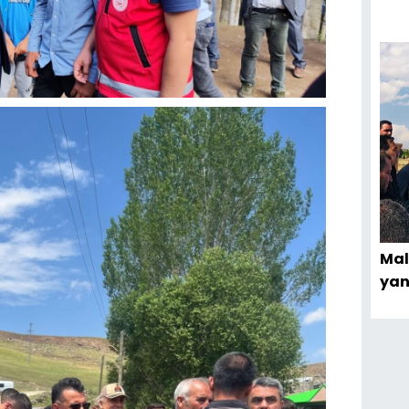
Mal
yan