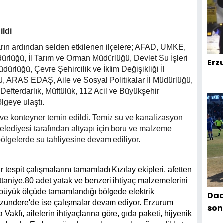
ildi
ıların ardından selden etkilenen ilçelere; AFAD, UMKE,
üdürlüğü, İl Tarım ve Orman Müdürlüğü, Devlet Su İşleri
Erz
ürlüğü, Çevre Şehircilik ve İklim Değişikliği İl
, ARAS EDAŞ, Aile ve Sosyal Politikalar İl Müdürlüğü,
efterdarlık, Müftülük, 112 Acil ve Büyükşehir
lgeye ulaştı.
r ve konteyner temin edildi. Temiz su ve kanalizasyon
 Belediyesi tarafından altyapı için boru ve malzeme
bölgelerde su tahliyesine devam ediliyor.
rar tespit çalışmalarını tamamladı
Kızılay ekipleri, afetten
attaniye,80 adet yatak ve benzeri ihtiyaç malzemelerini
 büyük ölçüde tamamlandığı bölgede elektrik
Dad
e Uzundere'de ise çalışmalar devam ediyor.
Erzurum
son
kfı, ailelerin ihtiyaçlarına göre, gıda paketi, hijyenik