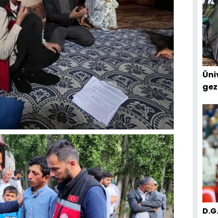
Üniv
gez
D.G