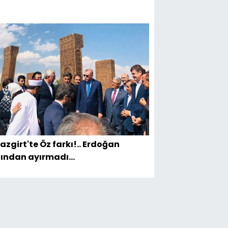
azgirt'te Öz farkı!.. Erdoğan
ından ayırmadı...