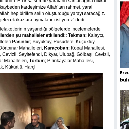
bulundu.
En kısa sürede yaraların sarılacağına dikkat
ı kaybeden kardeşimize Allah’tan rahmet, yaralı
llah hep birlikte selin oluşturduğu yarayı saracağız.
lecek ikazlara uymalarını istiyoruz” dedi.
laketlerinin yaşandığı bölgelerde incelemelerde
erden şu mahalleler etkilendi:
:
Tekman;
Kalaycı,
eleri
Pasinler;
Büyüktuy, Pusudere, Küçüktuy,
örtpınar Mahalleleri,
Karaçoban;
Kopal Mahallesi,
evizli, Seyitefendi, Dikyar, Ulubağ, Gölbaşı, Cevizli,
r Mahalleleri,
Tortum;
Pirinkayalar Mahallesi,
k, Kükürtlü, Harçlı
Erz
bul