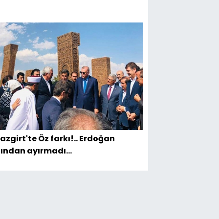
azgirt'te Öz farkı!.. Erdoğan
ından ayırmadı...