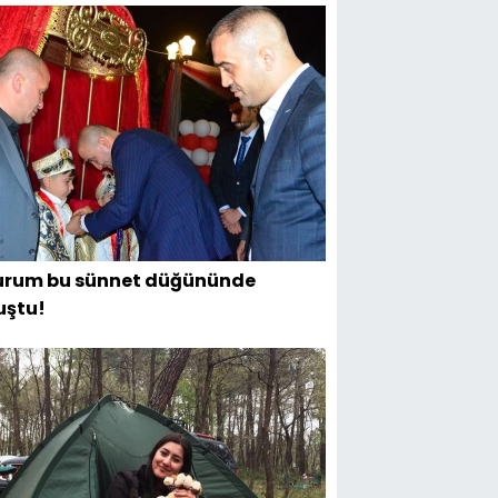
urum bu sünnet düğününde
uştu!