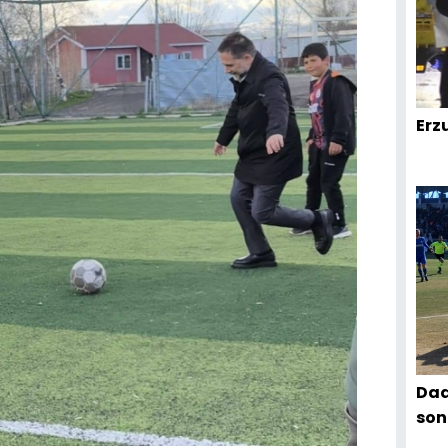
Erz
Dad
son