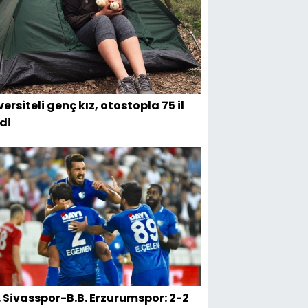
ersiteli genç kız, otostopla 75 il
di
. Sivasspor-B.B. Erzurumspor: 2-2