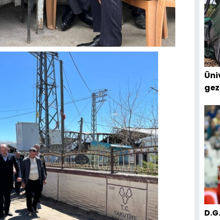
Üniv
gez
D.G