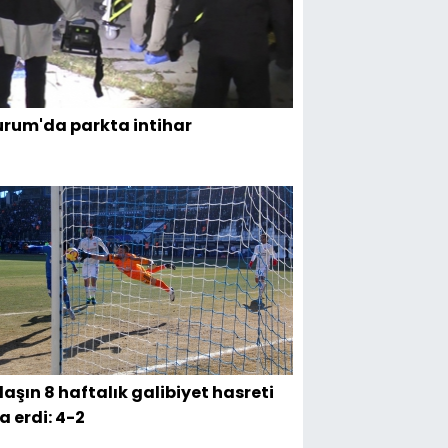
urum'da parkta intihar
aşın 8 haftalık galibiyet hasreti
a erdi: 4-2