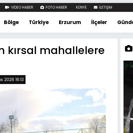
VİDEO HABER
FOTO HABER
KÜNYE
İLETİŞİM
Bölge
Türkiye
Erzurum
İlçeler
Günd
 kırsal mahallelere
s 2026 16:13