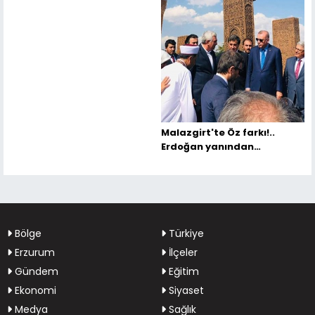
Malazgirt'te Öz farkı!..
Erdoğan yanından
ayırmadı...
Bölge
Türkiye
Erzurum
İlçeler
Gündem
Eğitim
Ekonomi
Siyaset
Medya
Sağlık