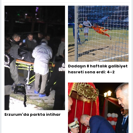
Dadaşın 8 haftalık galibiyet
hasreti sona erdi: 4-2
Erzurum'da parkta intihar