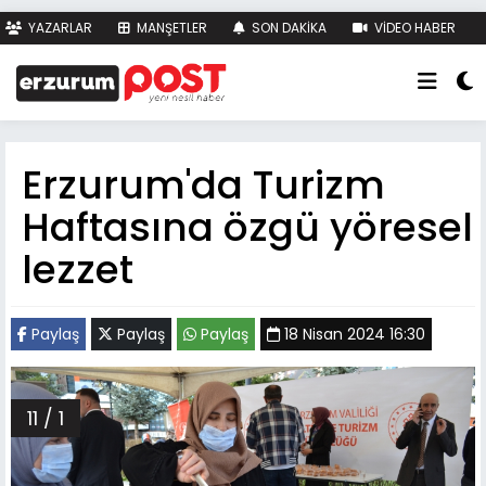
YAZARLAR
MANŞETLER
SON DAKİKA
VİDEO HABER
FOTO HABER
KÜNYE
İLETİŞİM
Erzurum'da Turizm
Haftasına özgü yöresel
lezzet
Paylaş
Paylaş
Paylaş
18 Nisan 2024 16:30
11 / 1