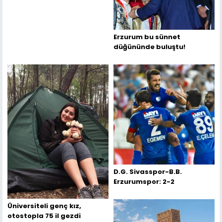
Erzurum bu sünnet
düğününde buluştu!
D.G. Sivasspor-B.B.
Erzurumspor: 2-2
Üniversiteli genç kız,
otostopla 75 il gezdi