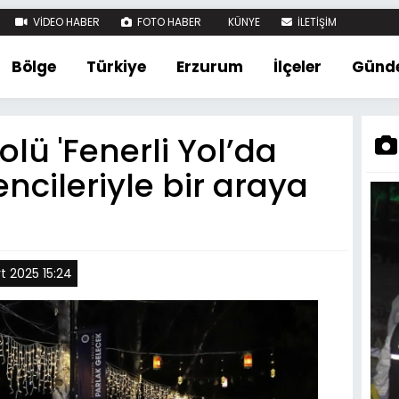
VİDEO HABER
FOTO HABER
KÜNYE
İLETİŞİM
Bölge
Türkiye
Erzurum
İlçeler
Günd
lü 'Fenerli Yol’da
encileriyle bir araya
t 2025 15:24