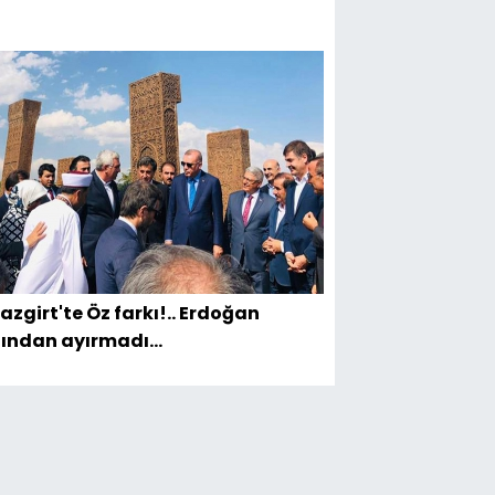
azgirt'te Öz farkı!.. Erdoğan
ından ayırmadı...