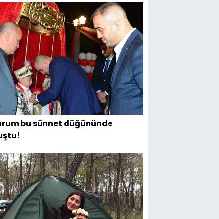
urum bu sünnet düğününde
uştu!