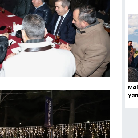
Mal
yan