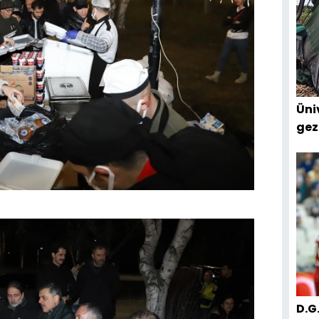
Üniv
gez
D.G