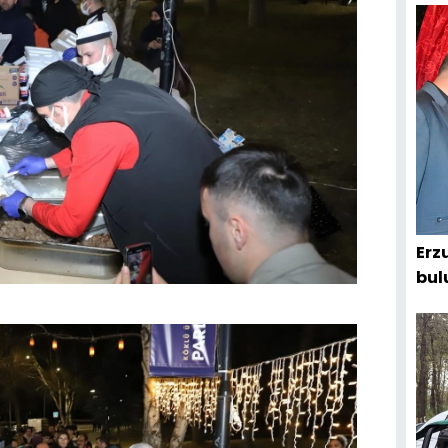
Erz
bul