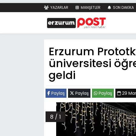
YAZARLAR
MANŞETLER
SON DAKİKA
Erzurum Prototko
üniversitesi öğr
geldi
Paylaş
Paylaş
Paylaş
29 Mar
8 / 1