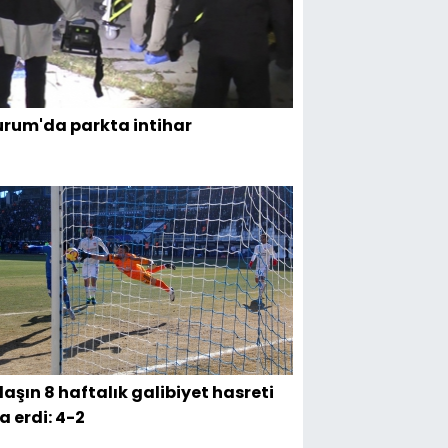
urum'da parkta intihar
aşın 8 haftalık galibiyet hasreti
a erdi: 4-2