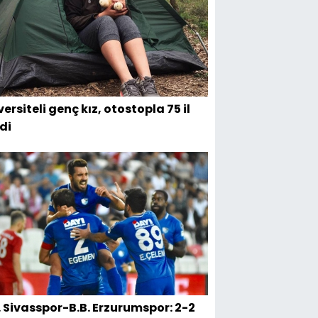
ersiteli genç kız, otostopla 75 il
di
. Sivasspor-B.B. Erzurumspor: 2-2