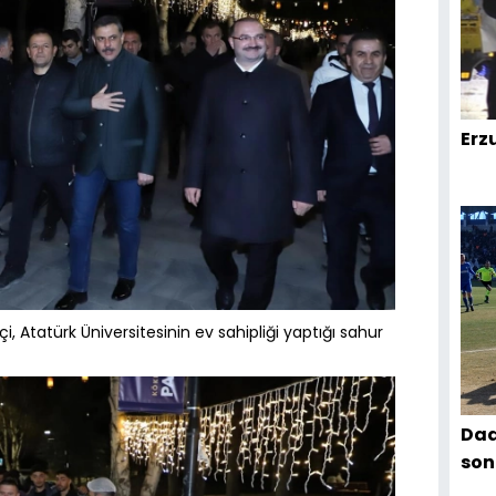
Erz
i, Atatürk Üniversitesinin ev sahipliği yaptığı sahur
Dad
son