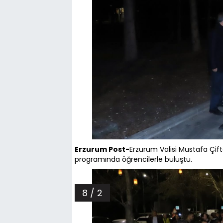
Erzurum Post-
Erzurum Valisi Mustafa Çiftç
programında öğrencilerle buluştu.
8 / 2