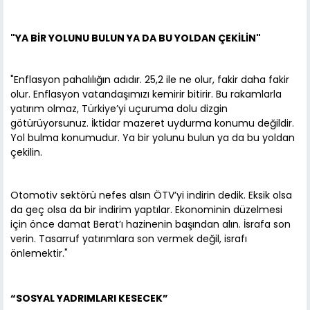
"YA BİR YOLUNU BULUN YA DA BU YOLDAN ÇEKİLİN"
"Enflasyon pahalılığın adıdır. 25,2 ile ne olur, fakir daha fakir
olur. Enflasyon vatandaşımızı kemirir bitirir. Bu rakamlarla
yatırım olmaz, Türkiye’yi uçuruma dolu dizgin
götürüyorsunuz. İktidar mazeret uydurma konumu değildir.
Yol bulma konumudur. Ya bir yolunu bulun ya da bu yoldan
çekilin.
Otomotiv sektörü nefes alsın ÖTV’yi indirin dedik. Eksik olsa
da geç olsa da bir indirim yaptılar. Ekonominin düzelmesi
için önce damat Berat’ı hazinenin başından alın. İsrafa son
verin. Tasarruf yatırımlara son vermek değil, israfı
önlemektir."
“SOSYAL YADRIMLARI KESECEK”