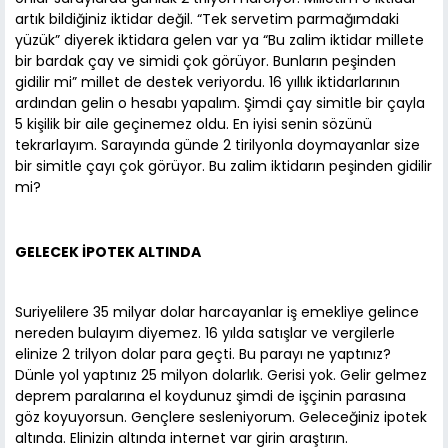
artık bildiğiniz iktidar değil. “Tek servetim parmağımdaki
yüzük” diyerek iktidara gelen var ya “Bu zalim iktidar millete
bir bardak çay ve simidi çok görüyor. Bunların peşinden
gidilir mi” millet de destek veriyordu. 16 yıllık iktidarlarının
ardından gelin o hesabı yapalım. Şimdi çay simitle bir çayla
5 kişilik bir aile geçinemez oldu. En iyisi senin sözünü
tekrarlayım. Sarayında günde 2 tirilyonla doymayanlar size
bir simitle çayı çok görüyor. Bu zalim iktidarın peşinden gidilir
mi?
GELECEK İPOTEK ALTINDA
Suriyelilere 35 milyar dolar harcayanlar iş emekliye gelince
nereden bulayım diyemez. 16 yılda satışlar ve vergilerle
elinize 2 trilyon dolar para geçti. Bu parayı ne yaptınız?
Dünle yol yaptınız 25 milyon dolarlık. Gerisi yok. Gelir gelmez
deprem paralarına el koydunuz şimdi de işçinin parasına
göz koyuyorsun. Gençlere sesleniyorum. Geleceğiniz ipotek
altında. Elinizin altında internet var girin araştırın.