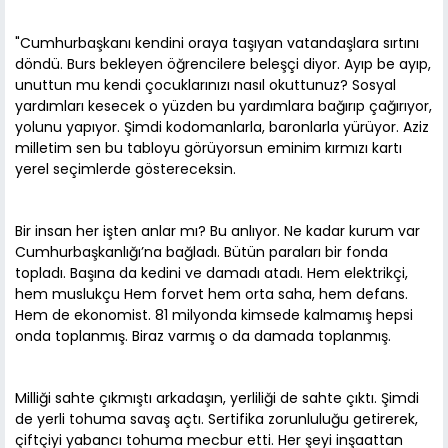
"Cumhurbaşkanı kendini oraya taşıyan vatandaşlara sırtını
döndü. Burs bekleyen öğrencilere beleşçi diyor. Ayıp be ayıp,
unuttun mu kendi çocuklarınızı nasıl okuttunuz? Sosyal
yardımları kesecek o yüzden bu yardımlara bağırıp çağırıyor,
yolunu yapıyor. Şimdi kodomanlarla, baronlarla yürüyor. Aziz
milletim sen bu tabloyu görüyorsun eminim kırmızı kartı
yerel seçimlerde göstereceksin.
Bir insan her işten anlar mı? Bu anlıyor. Ne kadar kurum var
Cumhurbaşkanlığı’na bağladı. Bütün paraları bir fonda
topladı. Başına da kedini ve damadı atadı. Hem elektrikçi,
hem muslukçu Hem forvet hem orta saha, hem defans.
Hem de ekonomist. 81 milyonda kimsede kalmamış hepsi
onda toplanmış. Biraz varmış o da damada toplanmış.
Milliği sahte çıkmıştı arkadaşın, yerliliği de sahte çıktı. Şimdi
de yerli tohuma savaş açtı. Sertifika zorunluluğu getirerek,
çiftçiyi yabancı tohuma mecbur etti. Her şeyi inşaattan