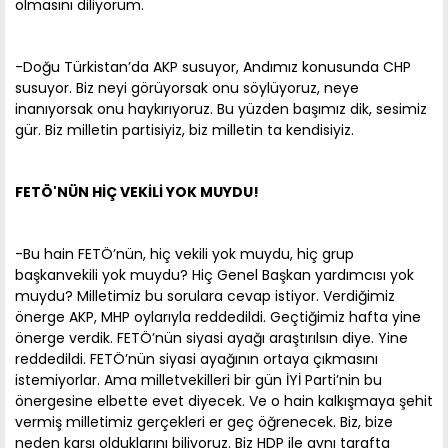
olmasını diliyorum.
-Doğu Türkistan’da AKP susuyor, Andımız konusunda CHP
susuyor. Biz neyi görüyorsak onu söylüyoruz, neye
inanıyorsak onu haykırıyoruz. Bu yüzden başımız dik, sesimiz
gür. Biz milletin partisiyiz, biz milletin ta kendisiyiz.
FETÖ'NÜN HİÇ VEKİLİ YOK MUYDU!
-Bu hain FETÖ’nün, hiç vekili yok muydu, hiç grup
başkanvekili yok muydu? Hiç Genel Başkan yardımcısı yok
muydu? Milletimiz bu sorulara cevap istiyor. Verdiğimiz
önerge AKP, MHP oylarıyla reddedildi. Geçtiğimiz hafta yine
önerge verdik. FETÖ’nün siyasi ayağı araştırılsın diye. Yine
reddedildi. FETÖ’nün siyasi ayağının ortaya çıkmasını
istemiyorlar. Ama milletvekilleri bir gün İYİ Parti’nin bu
önergesine elbette evet diyecek. Ve o hain kalkışmaya şehit
vermiş milletimiz gerçekleri er geç öğrenecek. Biz, bize
neden karşı olduklarını biliyoruz. Biz HDP ile aynı tarafta