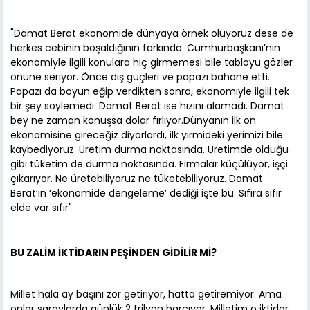
"Damat Berat ekonomide dünyaya örnek oluyoruz dese de
herkes cebinin boşaldığının farkında. Cumhurbaşkanı’nın
ekonomiyle ilgili konulara hiç girmemesi bile tabloyu gözler
önüne seriyor. Önce dış güçleri ve papazı bahane etti.
Papazı da boyun eğip verdikten sonra, ekonomiyle ilgili tek
bir şey söylemedi. Damat Berat ise hızını alamadı. Damat
bey ne zaman konuşsa dolar fırlıyor.Dünyanın ilk on
ekonomisine gireceğiz diyorlardı, ilk yirmideki yerimizi bile
kaybediyoruz. Üretim durma noktasında. Üretimde olduğu
gibi tüketim de durma noktasında. Firmalar küçülüyor, işçi
çıkarıyor. Ne üretebiliyoruz ne tüketebiliyoruz. Damat
Berat’ın ‘ekonomide dengeleme’ dediği işte bu. Sıfıra sıfır
elde var sıfır"
BU ZALİM İKTİDARIN PEŞİNDEN GİDİLİR Mİ?
Millet hala ay başını zor getiriyor, hatta getiremiyor. Ama
onlar saraylarda günlük 2 trilyon harcıyor. Milletim o iktidar