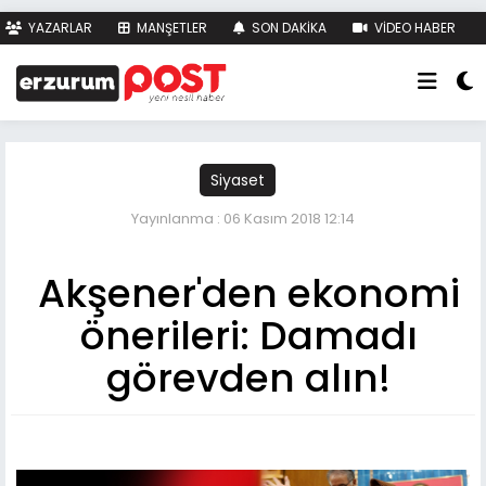
YAZARLAR
MANŞETLER
SON DAKİKA
VİDEO HABER
FOTO HABER
KÜNYE
İLETİŞİM
Siyaset
Yayınlanma : 06 Kasım 2018 12:14
Akşener'den ekonomi
önerileri: Damadı
görevden alın!