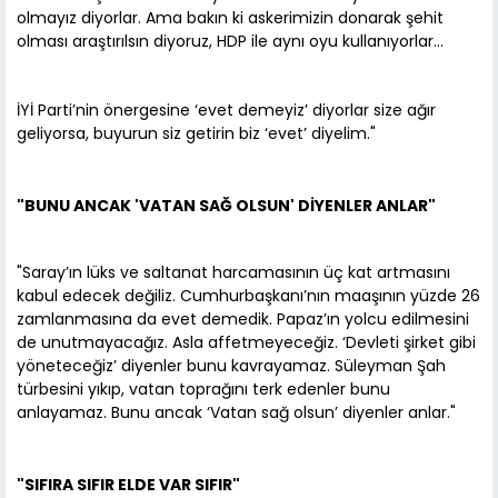
olmayız diyorlar. Ama bakın ki askerimizin donarak şehit
olması araştırılsın diyoruz, HDP ile aynı oyu kullanıyorlar...
İYİ Parti’nin önergesine ‘evet demeyiz’ diyorlar size ağır
geliyorsa, buyurun siz getirin biz ‘evet’ diyelim."
"BUNU ANCAK 'VATAN SAĞ OLSUN' DİYENLER ANLAR"
"Saray’ın lüks ve saltanat harcamasının üç kat artmasını
kabul edecek değiliz. Cumhurbaşkanı’nın maaşının yüzde 26
zamlanmasına da evet demedik. Papaz’ın yolcu edilmesini
de unutmayacağız. Asla affetmeyeceğiz. ‘Devleti şirket gibi
yöneteceğiz’ diyenler bunu kavrayamaz. Süleyman Şah
türbesini yıkıp, vatan toprağını terk edenler bunu
anlayamaz. Bunu ancak ‘Vatan sağ olsun’ diyenler anlar."
"SIFIRA SIFIR ELDE VAR SIFIR"