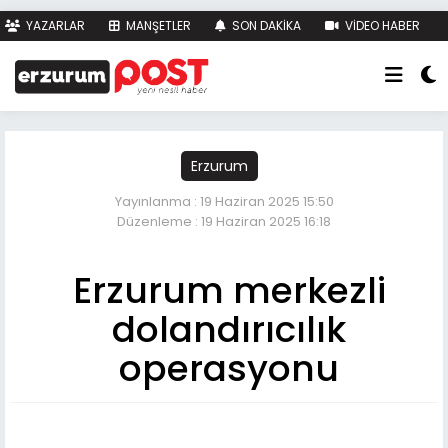
YAZARLAR
MANŞETLER
SON DAKİKA
VİDEO HABER
FOTO HABER
KÜNYE
İLETİŞİM
Erzurum
Yayınlanma : 19 Haziran 2025 15:50
Düzenleme : 19 Haziran 2025 16:18
Erzurum merkezli
dolandırıcılık
operasyonu