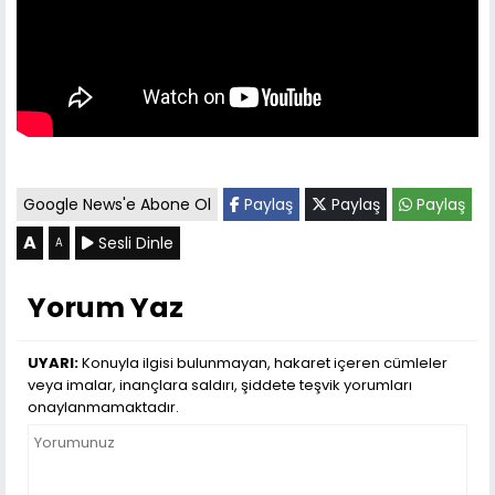
Google News'e Abone Ol
Paylaş
Paylaş
Paylaş
A
Sesli Dinle
A
Yorum Yaz
UYARI:
Konuyla ilgisi bulunmayan, hakaret içeren cümleler
veya imalar, inançlara saldırı, şiddete teşvik yorumları
onaylanmamaktadır.