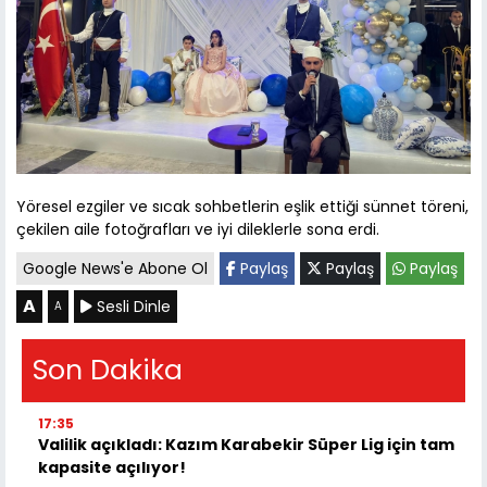
Yöresel ezgiler ve sıcak sohbetlerin eşlik ettiği sünnet töreni,
çekilen aile fotoğrafları ve iyi dileklerle sona erdi.
Google News'e Abone Ol
Paylaş
Paylaş
Paylaş
A
Sesli Dinle
A
Son Dakika
17:35
Valilik açıkladı: Kazım Karabekir Süper Lig için tam
kapasite açılıyor!