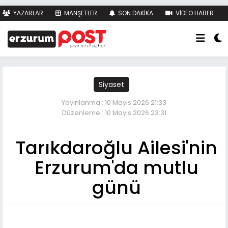
YAZARLAR
MANŞETLER
SON DAKİKA
VİDEO HABER
FOTO HABER
KÜNYE
İLETİŞİM
Siyaset
Yayınlanma : 10 Mayıs 2026 21:33
Düzenleme : 10 Mayıs 2026 23:31
Tarıkdaroğlu Ailesi'nin
Erzurum'da mutlu
günü