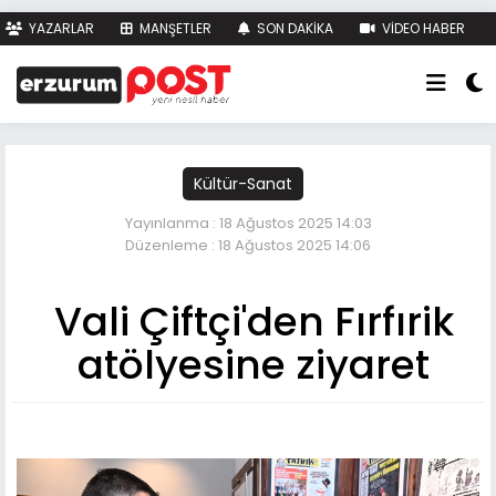
YAZARLAR
MANŞETLER
SON DAKİKA
VİDEO HABER
FOTO HABER
KÜNYE
İLETİŞİM
Kültür-Sanat
Yayınlanma : 18 Ağustos 2025 14:03
Düzenleme : 18 Ağustos 2025 14:06
Vali Çiftçi'den Fırfırik
atölyesine ziyaret