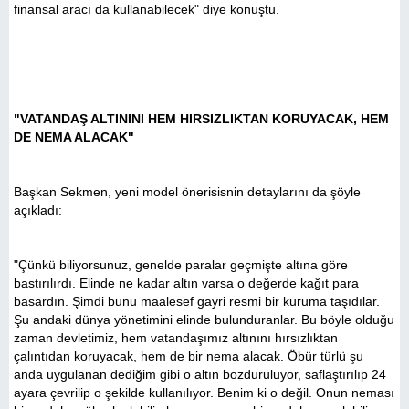
finansal aracı da kullanabilecek" diye konuştu.
"VATANDAŞ ALTININI HEM HIRSIZLIKTAN KORUYACAK, HEM
DE NEMA ALACAK"
Başkan Sekmen, yeni model önerisisnin detaylarını da şöyle
açıkladı:
"Çünkü biliyorsunuz, genelde paralar geçmişte altına göre
bastırılırdı. Elinde ne kadar altın varsa o değerde kağıt para
basardın. Şimdi bunu maalesef gayri resmi bir kuruma taşıdılar.
Şu andaki dünya yönetimini elinde bulunduranlar. Bu böyle olduğu
zaman devletimiz, hem vatandaşımız altınını hırsızlıktan
çalıntıdan koruyacak, hem de bir nema alacak. Öbür türlü şu
anda uygulanan dediğim gibi o altın bozduruluyor, saflaştırılıp 24
ayara çevrilip o şekilde kullanılıyor. Benim ki o değil. Onun neması