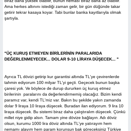
biraz daha yüksek olabilir, bunun neması biraz daha az olabilir.
Ama herkes altınını istediği zaman gelir, bir gün düğünde takar
getirir tekrar kasaya koyar. Tabi bunlar banka kayıtlarıyla olmak
şartıyla.
"ÜÇ KURUŞ ETMEYEN BİRİLERİNİN PARALARIDA
DEĞERLENMEYECEK... DOLAR 9-10 LİRAYA DÜŞECEK... "
Ayrıca TL dövizi getirip kur garantisi altında TL'ye çevirenlerde
tahmin ediyorum 100 milyar TL'yi geçti. Geçecek bunun başka
çaresi yok. Ve böylece de durup dururken üç kuruş etmez
birilerinin paralarını da değerlendirmemiş olacağız. Bizim kendi
paramız var, kendi TL'miz var. Bakın bu şekilde yakın zamanda
dolar 9 liraya 10 liraya düşecek. Buradan ilan ediyorum. 9 lira 10
liraya düşecek. Bu sistemi biraz daha çalıştıralım düşecek. Çünkü
millet niye gidip alsın. Tamam yine dövize bağlayın. Adı döviz
olsun, kurumu 1000 lira döviz altında TL'ye yatırayım hem
nemamı alayım hem param korunsun bak göreceksiniz Türkiye