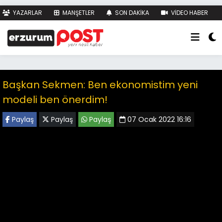
YAZARLAR
MANŞETLER
SON DAKİKA
VİDEO HABER
FOTO HABER
KÜNYE
İLETİŞİM
Başkan Sekmen: Ben ekonomistim yeni
modeli ben önerdim!
Paylaş
Paylaş
Paylaş
07 Ocak 2022 16:16