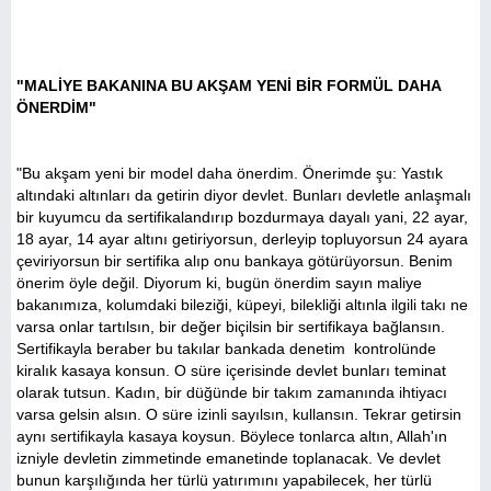
"MALİYE BAKANINA BU AKŞAM YENİ BİR FORMÜL DAHA
ÖNERDİM"
"Bu akşam yeni bir model daha önerdim. Önerimde şu: Yastık
altındaki altınları da getirin diyor devlet. Bunları devletle anlaşmalı
bir kuyumcu da sertifikalandırıp bozdurmaya dayalı yani, 22 ayar,
18 ayar, 14 ayar altını getiriyorsun, derleyip topluyorsun 24 ayara
çeviriyorsun bir sertifika alıp onu bankaya götürüyorsun. Benim
önerim öyle değil. Diyorum ki, bugün önerdim sayın maliye
bakanımıza, kolumdaki bileziği, küpeyi, bilekliği altınla ilgili takı ne
varsa onlar tartılsın, bir değer biçilsin bir sertifikaya bağlansın.
Sertifikayla beraber bu takılar bankada denetim kontrolünde
kiralık kasaya konsun. O süre içerisinde devlet bunları teminat
olarak tutsun. Kadın, bir düğünde bir takım zamanında ihtiyacı
varsa gelsin alsın. O süre izinli sayılsın, kullansın. Tekrar getirsin
aynı sertifikayla kasaya koysun. Böylece tonlarca altın, Allah'ın
izniyle devletin zimmetinde emanetinde toplanacak. Ve devlet
bunun karşılığında her türlü yatırımını yapabilecek, her türlü