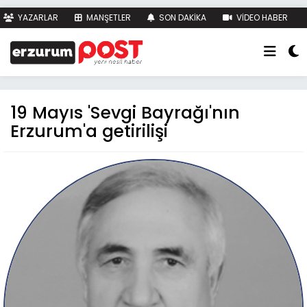
YAZARLAR
MANŞETLER
SON DAKİKA
VİDEO HABER
FOTO HABER
KÜNYE
İLETİŞİM
19 Mayıs 'Sevgi Bayrağı'nın
Erzurum'a getirilişi