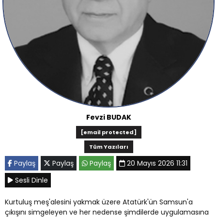
Fevzi BUDAK
[email protected]
Tüm Yazıları
Paylaş
Paylaş
Paylaş
20 Mayıs 2026 11:31
Sesli Dinle
Kurtuluş meş'alesini yakmak üzere Atatürk'ün Samsun'a
çıkışını simgeleyen ve her nedense şimdilerde uygulamasına