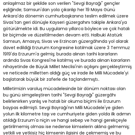
anlaşılmaz bir şekilde son verilen "Sevgi Bayrağı" gençler
eşliğinde; Samsun'dan yola çıkarılıp her 19 Mayıs Günü
Ankara'da dönemin cumhurbaşkanına teslim edilmek üzere
Sivas'tan geri dönüşle Kayseri güzergahını takiple Ankara'ya
götürülmekte idi. Bu uygulama yıllarca böylece ve çok hatalı
bir biçimde ve düzeltilmeden devam etti. Halbuki Atatürk
Samsun, Amasya, Sivas ve Erzincan güzergâhında yol alarak
davet edildiği Erzurum Kongresine katılmak üzere 3 Temmuz
1919'da Erzurum'a gelmiş; burada alınan tarihi kararların
ardında Sıvas Kongresi'ne katılmış ve burada alınan kararların
nihayetinde de Büyük Millet Meclisi'nin açılışını gerçekleştirmiş
ve neticede milletten aldığı güç ve irade ile Milli Mücadele'yi
başlatarak büyük bir zaferle de taçlandırmıştı..
Milletimizin varoluş mücadelesinde bir dönüm noktası olan
bu günü simgeleştiren tarihi "Sevgi Bayrağı" güzergâhı
belirlenirken yanlış ve hatalı bir okuma biçimi ile Erzurum
baypas edilmişti. Sevgi Bayrağı'nın Milli Mücadele'ye giden
yolun ilk kilometre taşı ve cumhuriyete giden yolda ilk adımın
atıldığı Erzurum'a niçin ve hangi sebep ve hangi gerekçeyle
getirilmemiş olması ise nedense kimselerin aklına gelmemiş;
yetkili ve yetkisiz hiç kimsenin ilgisini de çekmemiş ve bu