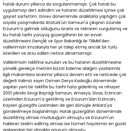
hatalı durum yıllarca da sorgulanmamıştı. Çok hatalı bu
uygulamayı dert edindim ve hatanın düzeltilmesi içinse çok
gayret sarfettim. Görev dönemimde aralıklarla yaptığım çok
sayıda yazışmalarda Atatürk'ün Samsun'a çıkışının özünde
Erzurum'a gelmek olduğunu israrla ve tekraren vurgulamış ve
bu hatalı tarihi yürüyüş güzergâhının bir an evvel
düzeltilmesini Gençlik ve Spor Bakanlığı ile TBMM'den
valilerimizin imzalarıyla her yıl talep etmiş ancak bir türlü
istenilen ve arzu edilen netice alınamamıştı.
Valilerimizin teklifine sunulan ve bu hatanın düzeltilmesine
yönelik gerekçe metnini bizzat kaleme aldığım yazılarımla
ilgili makamlara israrımız yıllarca devam etti ve neticede çok
değerli Valimiz sayın Osman Derya Kadıoğlu döneminde
yapılan yeni bir teklifle bu tarihi hata giderilmiş ve nihayet
2001 yılında Sevgi Bayrağı Samsun, Amasya, Sivas, Erzincan
üzerinden Erzurum'a getirilmiş ve Erzurum'dan Erzincan,
Kayseri güzegâhı üzerinden de geri dönüşle Ankara'ya
gönderilmeye başlanılmıştı. Hatalı güzergâhın dönemimde
düzeltilmiş olması mutluluğum olmuştu ve Erzurum'un
hakkının teslim edilmiş olması ise hizmet hayatımın en güzel
anılarından biri olmakla onurum olmuştu.