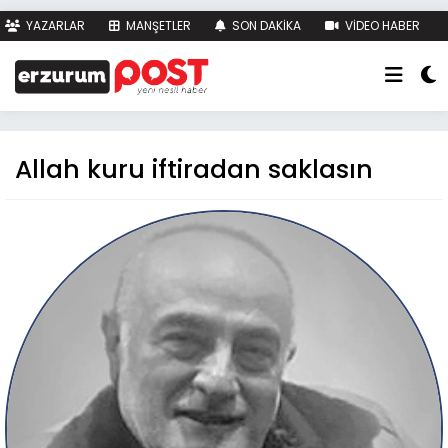
YAZARLAR
MANŞETLER
SON DAKİKA
VİDEO HABER
FOTO HABER
KÜNYE
İLETİŞİM
Allah kuru iftiradan saklasın