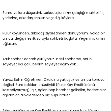
Sonra yollara düşersiniz...arkadaşlarınızın çalıştığı muhtelif iş
yerlerine, arkadaşlarınızın yaşadığı köylere...
Pulur köyünden, arkadaş ziyaretinden dönüyorum...yolda bir
amca, değişmez ilk soruyla sohbeti başlattı: Yegenım, kimın
oğlusan...
Artık sohbet ederek yürüyoruz...nasıl sohbetse, onun
söyleyeceği çok...benim söyleyeceğim yok...
Yavuz Selim Öğretmen Okulu'na yaklaştık ve amca konuyu
değişti: Bura eskiden enüstiyidi (Pulur Köy Enstitüsü'nü
kastediyormuş), gız, oğlan hep bereber galirdilar, hedemeler
ağşamlari tuvaletlerden piç süpürirdiler...
Aklım erdiğinde ve Köy Enstitüsü mezunlarını tanıdığımda